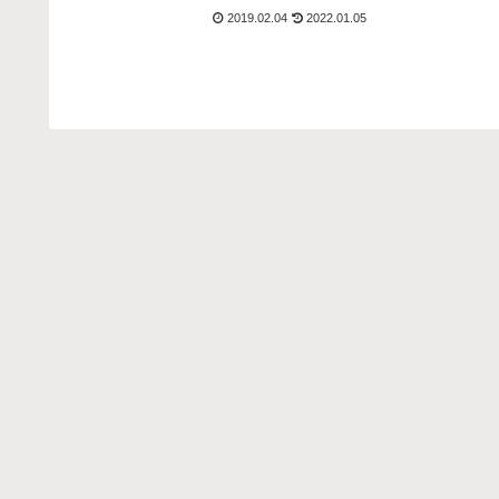
家庭学習の習慣
なかったり、塾が遠方で通うのが大変だと
2019.02.04
2022.01.05
また、塾に比べ
いう場合にも、通信講座は便利です。中学
気軽に申し込める
受験向けの講...
し、実際に学...