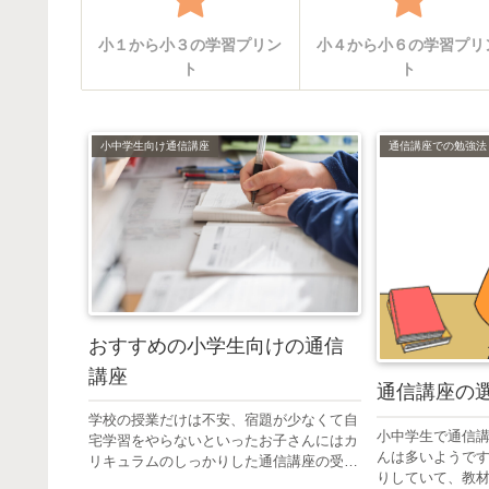
小１から小３の学習プリン
小４から小６の学習プリ
ト
ト
小中学生向け通信講座
通信講座での勉強法
おすすめの小学生向けの通信
講座
通信講座の
学校の授業だけは不安、宿題が少なくて自
小中学生で通信
宅学習をやらないといったお子さんにはカ
んは多いようで
リキュラムのしっかりした通信講座の受講
りしていて、教
がおすすめです。 また、自宅近くに塾が