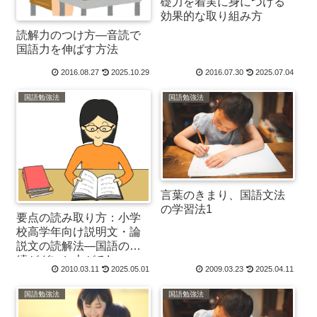
礎力を着実に身につける
効果的な取り組み方
読解力のつけ方―音読で
国語力を伸ばす方法
2016.08.27
2025.10.29
2016.07.30
2025.07.04
国語勉強法
国語勉強法
言葉のきまり、国語文法
の学習法1
要点の読み取り方：小学
校高学年向け説明文・論
説文の読解法―国語の成
績がグンと上がる!
2010.03.11
2025.05.01
2009.03.23
2025.04.11
国語勉強法
国語勉強法