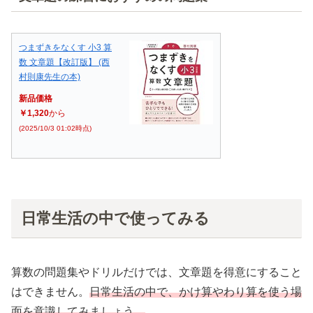
つまずきをなくす 小3 算
数 文章題【改訂版】 (西
村則康先生の本)
新品価格
￥1,320
から
(2025/10/3 01:02時点)
日常生活の中で使ってみる
算数の問題集やドリルだけでは、文章題を得意にすること
はできません。
日常生活の中で、かけ算やわり算を使う場
面を意識してみましょう。