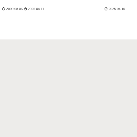
んのノート作りを支援して
を取り入れることで、国語の力を大きく伸
2009.08.06
2025.04.17
2025.04.10
のノート術のポイント1.
ばすことができます。低学年ならではの音
読の効果低学...