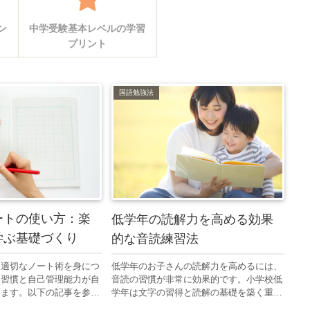
ン
中学受験基本レベルの学習
プリント
国語勉強法
ートの使い方：楽
低学年の読解力を高める効果
学ぶ基礎づくり
的な音読練習法
ら適切なノート術を身につ
低学年のお子さんの読解力を高めるには、
習習慣と自己管理能力が自
音読の習慣が非常に効果的です。小学校低
きます。以下の記事を参考
学年は文字の習得と読解の基礎を築く重要
けられる工夫を取り入れ
な時期です。この時期に適した音読の方法