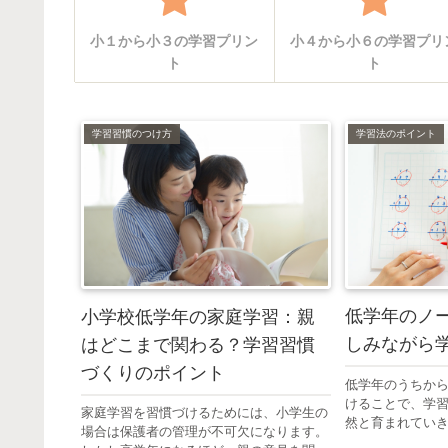
小１から小３の学習プリン
小４から小６の学習プリ
ト
ト
学習習慣のつけ方
学習法のポイント
低学年のノ
小学校低学年の家庭学習：親
しみながら
はどこまで関わる？学習習慣
づくりのポイント
低学年のうちか
けることで、学
家庭学習を習慣づけるためには、小学生の
然と育まれてい
場合は保護者の管理が不可欠になります。
にいsて楽しく続