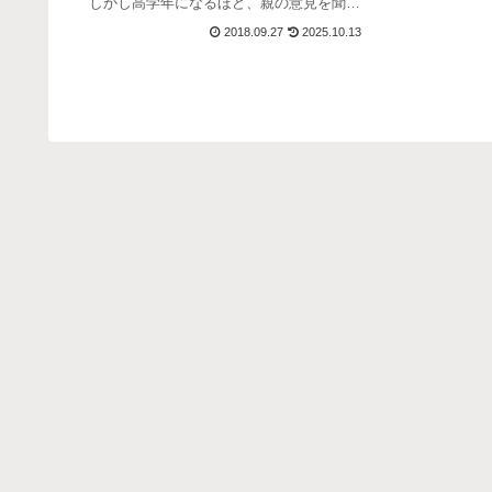
しかし高学年になるほど、親の意見を聞か
ながら、お子さ
なくなるお子さんも増えてきますし、この
2018.09.27
2025.10.13
ください。低学年
ぐらいの年齢になって自分で学習法を確立
日付とタ...
していないようでは、成績には反映しなく
なると思いま...