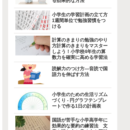
る効果的な方法
小学生の学習計画の立て方
1週間単位で勉強習慣をつ
ける
計算のきまりの勉強のやり
方計算のきまりをマスター
しよう！小学校4年生の算
数力を確実に高める学習法
読解力のつけ方―音読で国
語力を伸ばす方法
小学生のための生活リズム
づくり - 円グラフテンプレ
ートで作る1日の計画表
国語が苦手な小学高学年に
効果的な要約の練習法 文