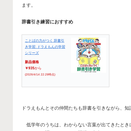
ます。
辞書引き練習におすすめ
ことばの力がつく 辞書引
き学習: ドラえもんの学習
シリーズ
新品価格
￥935
から
(2026/4/14 22:29時点)
ドラえもんとその仲間たちも辞書を引きながら、知
低学年のうちは、わからない言葉が出てきたとき