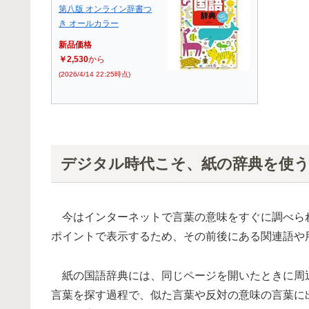
第八版 オンライン辞書つ
き オールカラー
新品価格
￥2,530
から
(2026/4/14 22:25時点)
デジタル時代こそ、紙の辞典を使
今はインターネットで言葉の意味をすぐに調べら
ポイントで表示するため、その前後にある関連語や
紙の国語辞典には、同じページを開いたときに周
言葉を探す過程で、似た言葉や反対の意味の言葉に