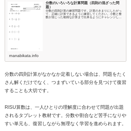
分数のいろいろな計算問題（四則の混ざった問
題）
分数の四則計算の練習問題です。計算のきまりにしたがっ
て、正確に計算できるように練習してください。小数と整
数が混じった複雑な計算まで出来るようにチャレンジして
みましょう。学習のポイント途中式をしっかり書きましょ
う。最後に約分出来ないか答えを確…
manabikata.info
分数の四則計算がなかなか定着しない場合は、問題をたく
さん解くだけでなく、つまずいている部分を見つけて復習
することも大切です。
RISU算数は、一人ひとりの理解度に合わせて問題が出題
されるタブレット教材です。分数や割合など苦手になりや
すい単元も、復習しながら無理なく学習を進められます。