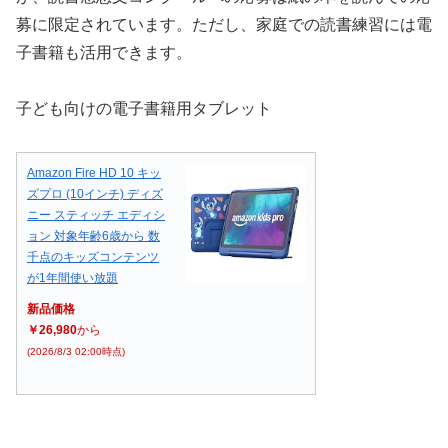
募に限定されています。ただし、家庭での読書練習には電
子書籍も活用できます。
子ども向けの電子書籍用タブレット
Amazon Fire HD 10 キッ
ズプロ (10インチ) ディズ
ニー スティッチ エディシ
ョン 対象年齢6歳から 数
千点のキッズコンテンツ
が1年間使い放題
新品価格
￥26,980
から
(2026/8/3 02:00時点)