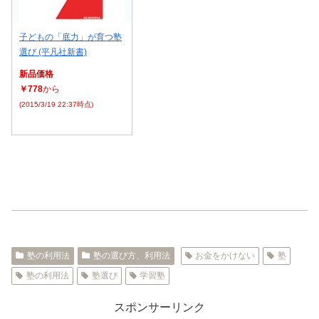
子どもの「底力」が育つ塾
選び (平凡社新書)
新品価格
￥778
から
(2015/3/19 22:37時点)
塾の利用法
塾の選び方、利用法
お金をかけない
塾
塾の利用法
塾選び
学習塾
スポンサーリンク