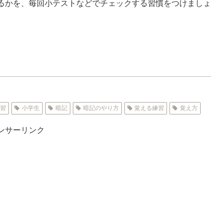
るかを、毎回小テストなどでチェックする習慣をつけましょ
学習
小学生
暗記
暗記のやり方
覚える練習
覚え方
ンサーリンク