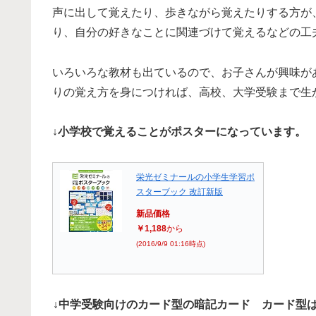
声に出して覚えたり、歩きながら覚えたりする方が
り、自分の好きなことに関連づけて覚えるなどの工
いろいろな教材も出ているので、お子さんが興味が
りの覚え方を身につければ、高校、大学受験まで生
↓小学校で覚えることがポスターになっています。
栄光ゼミナールの小学生学習ポ
スターブック 改訂新版
新品価格
￥1,188
から
(2016/9/9 01:16時点)
↓中学受験向けのカード型の暗記カード カード型