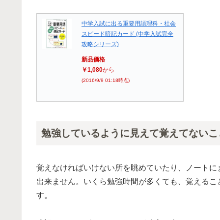
中学入試に出る重要用語理科・社会
スピード暗記カード (中学入試完全
攻略シリーズ)
新品価格
￥1,080
から
(2016/9/9 01:18時点)
勉強しているように見えて覚えてないこ
覚えなければいけない所を眺めていたり、ノートに
出来ません。いくら勉強時間が多くても、覚えるこ
す。